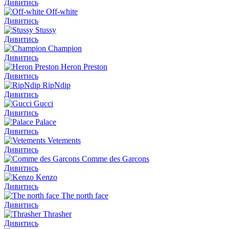
Дивитись
Off-white
Дивитись
Stussy
Дивитись
Champion
Дивитись
Heron Preston
Дивитись
RipNdip
Дивитись
Gucci
Дивитись
Palace
Дивитись
Vetements
Дивитись
Comme des Garcons
Дивитись
Kenzo
Дивитись
The north face
Дивитись
Thrasher
Дивитись