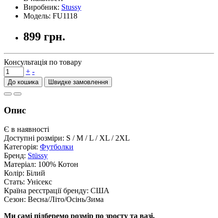
Виробник:
Stussy
Модель:
FU1118
899 грн.
Консультація по товару
+
-
До кошика
Опис
Є в наявності
Доступні розміри: S / M / L / XL / 2XL
Категорія:
Футболки
Бренд:
Stüssy
Матеріал: 100% Котон
Колір: Білий
Стать: Унісекс
Країна реєстрації бренду: США
Сезон: Весна/Літо/Осінь/Зима
Ми самі підберемо розмір по зросту та вазі.