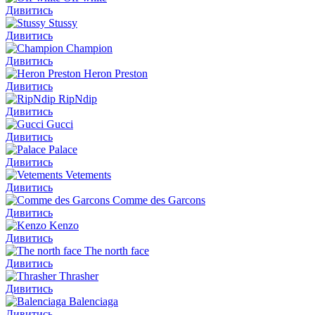
Дивитись
Stussy
Дивитись
Champion
Дивитись
Heron Preston
Дивитись
RipNdip
Дивитись
Gucci
Дивитись
Palace
Дивитись
Vetements
Дивитись
Comme des Garcons
Дивитись
Kenzo
Дивитись
The north face
Дивитись
Thrasher
Дивитись
Balenciaga
Дивитись