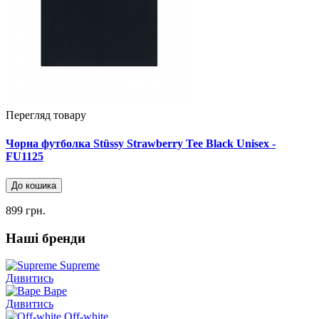
Перегляд товару
Чорна футболка Stüssy Strawberry Tee Black Unisex -
FU1125
До кошика
899 грн.
Наші бренди
Supreme
Дивитись
Bape
Дивитись
Off-white