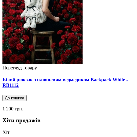
Перегляд товару
Білий рюкзак з плюшевим ведмедиком Backpack White -
RB1112
До кошика
1 200 грн.
Хіти продажів
Хіт