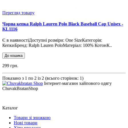
Перегляд товару
Чорна кепка Ralph Lauren Polo Black Baseball Cap Unisex -
KL1116
Є в наявностіДоступні розміри: One SizeКатегорія:
КепкиБренд: Ralph Lauren PoloМатеріал: 100% КотонК..
До кошика
299 грн.
Показано з 1 по 2 із 2 (всього сторінок: 1)
Інтернет-магазин хайпового одягу
ChuvakBratanShop
Каталог
Товари зі знижкою
Нові товари
Хіти продажу