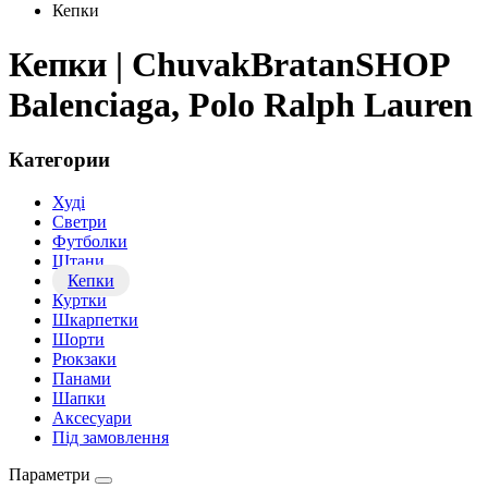
Кепки
Кепки | ChuvakBratanSHOP
Balenciaga, Polo Ralph Lauren
Категории
Худі
Светри
Футболки
Штани
Кепки
Куртки
Шкарпетки
Шорти
Рюкзаки
Панами
Шапки
Аксесуари
Під замовлення
Параметри