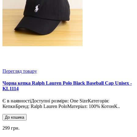
Перегляд товару
Чорна кепка Ralph Lauren Polo Black Baseball Cap Unisex -
KL1114
Є в наявностіДоступні розміри: One SizeКатегорія:
КепкиБренд: Ralph Lauren PoloМатеріал: 100% КотонК..
До кошика
299 грн.