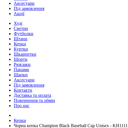
Аксесуари
Під замовлення
Акції
Худі
Светри
Футболки
Штани
Кепки
Куртки
Шкарпетки
Шорти
Рюкзаки
Панами
Шапки
Аксесуари
Під замовлення
Контакти
Доставка та оплата
Повернення та обмін
Про нас
Кепки
Чорна кепка Champion Black Baseball Cap Unisex - KH1111