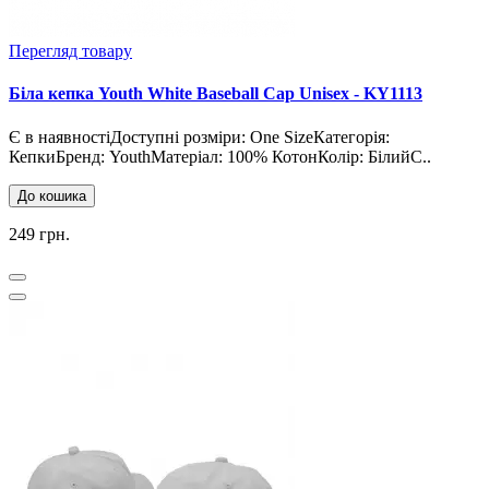
Перегляд товару
Біла кепка Youth White Baseball Cap Unisex - KY1113
Є в наявностіДоступні розміри: One SizeКатегорія:
КепкиБренд: YouthМатеріал: 100% КотонКолір: БілийС..
До кошика
249 грн.