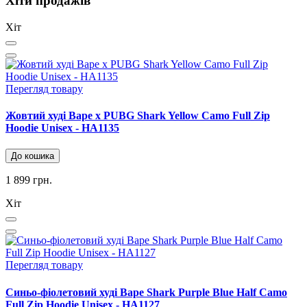
Хіти продажів
Хіт
Перегляд товару
Жовтий худі Bape x PUBG Shark Yellow Camo Full Zip
Hoodie Unisex - HA1135
До кошика
1 899 грн.
Хіт
Перегляд товару
Синьо-фіолетовий худі Bape Shark Purple Blue Half Camo
Full Zip Hoodie Unisex - HA1127