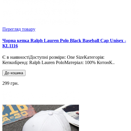
Перегляд товару
Чорна кепка Ralph Lauren Polo Black Baseball Cap Unisex -
KL1116
Є в наявностіДоступні розміри: One SizeКатегорія:
КепкиБренд: Ralph Lauren PoloМатеріал: 100% КотонК..
До кошика
299 грн.