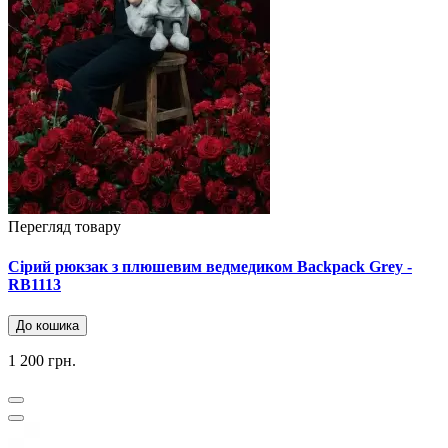
Перегляд товару
Сірий рюкзак з плюшевим ведмедиком Backpack Grey -
RB1113
До кошика
1 200 грн.