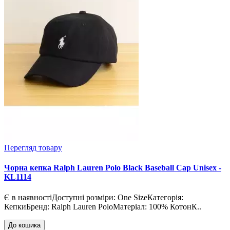
Перегляд товару
Чорна кепка Ralph Lauren Polo Black Baseball Cap Unisex -
KL1114
Є в наявностіДоступні розміри: One SizeКатегорія:
КепкиБренд: Ralph Lauren PoloМатеріал: 100% КотонК..
До кошика