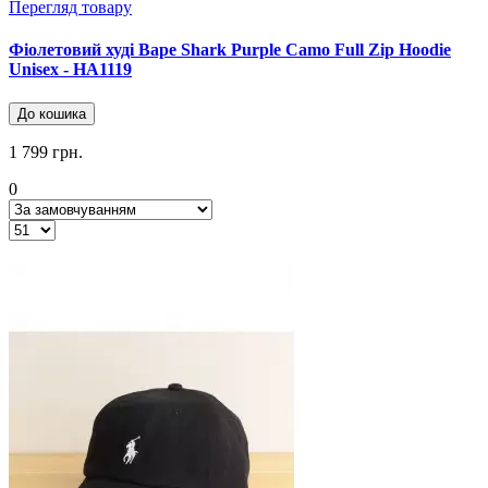
Перегляд товару
Фіолетовий худі Bape Shark Purple Camo Full Zip Hoodie
Unisex - HA1119
До кошика
1 799 грн.
0