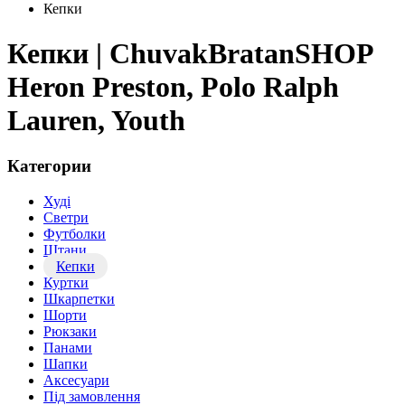
Кепки
Кепки | ChuvakBratanSHOP
Heron Preston, Polo Ralph
Lauren, Youth
Категории
Худі
Светри
Футболки
Штани
Кепки
Куртки
Шкарпетки
Шорти
Рюкзаки
Панами
Шапки
Аксесуари
Під замовлення