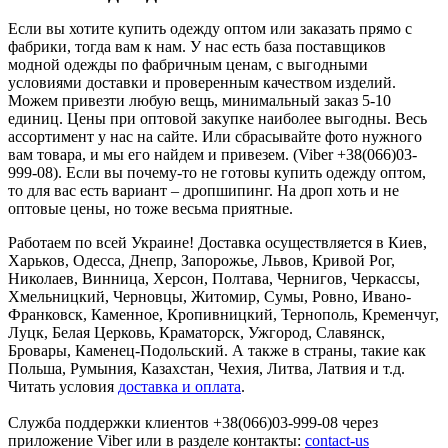
Если вы хотите купить одежду оптом или заказать прямо с
фабрики, тогда вам к нам. У нас есть база поставщиков
модной одежды по фабричным ценам, с выгодными
условиями доставки и проверенным качеством изделий.
Можем привезти любую вещь, минимальный заказ 5-10
единиц. Цены при оптовой закупке наиболее выгодны. Весь
ассортимент у нас на сайте. Или сбрасывайте фото нужного
вам товара, и мы его найдем и привезем. (Viber +38(066)03-
999-08). Если вы почему-то не готовы купить одежду оптом,
то для вас есть вариант – дропшипинг. На дроп хоть и не
оптовые цены, но тоже весьма приятные.
Работаем по всей Украине! Доставка осуществляется в Киев,
Харьков, Одесса, Днепр, Запорожье, Львов, Кривой Рог,
Николаев, Винница, Херсон, Полтава, Чернигов, Черкассы,
Хмельницкий, Черновцы, Житомир, Сумы, Ровно, Ивано-
Франковск, Каменное, Кропивницкий, Тернополь, Кременчуг,
Луцк, Белая Церковь, Краматорск, Ужгород, Славянск,
Бровары, Каменец-Подольский. А также в страны, такие как
Польша, Румыния, Казахстан, Чехия, Литва, Латвия и т.д.
Читать условия
доставка и оплата
.
Служба поддержки клиентов +38(066)03-999-08 через
приложение Viber или в разделе контакты:
contact-us